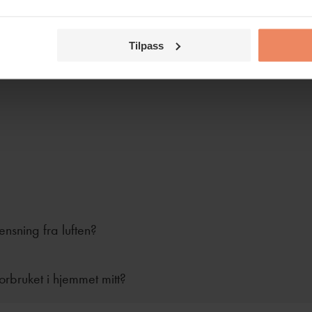
Tilpass
rensning fra luften?
forbruket i hjemmet mitt?