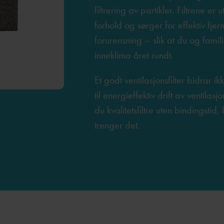
filtrering av partikler. Filtrene er u
forhold og sørger for effektiv fjer
forurensning – slik at du og famil
inneklima året rundt.
Et godt ventilasjonsfilter bidrar ik
til energieffektiv drift av ventila
du kvalitetsfiltre uten bindingstid,
trenger det.