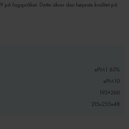
989 på fagspråket. Dette sikrer den høyeste kvalitet på
ePM1 65%
ePM10
193×260
215x255x48