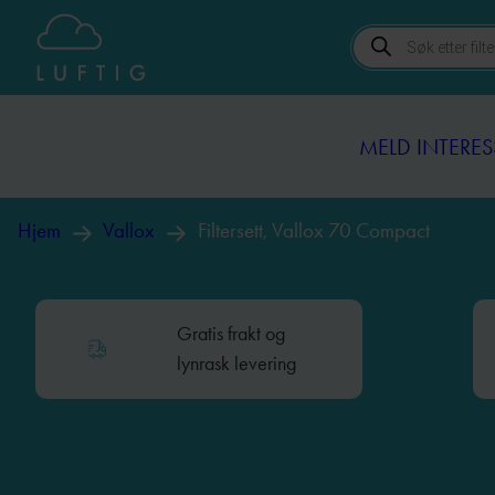
Products
MELD INTERES
search
MELD INTERES
Hjem
Vallox
Filtersett, Vallox 70 Compact
Gratis frakt og
lynrask levering