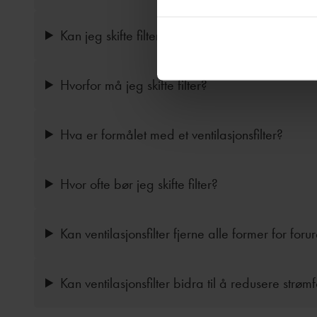
Kan jeg skifte filter selv?
Hvorfor må jeg skifte filter?
Hva er formålet med et ventilasjonsfilter?
Hvor ofte bør jeg skifte filter?
Kan ventilasjonsfilter fjerne alle former for foru
Kan ventilasjonsfilter bidra til å redusere strøm