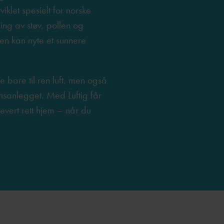
tviklet spesielt for norske
ning av støv, pollen og
ien kan nyte et sunnere
ke bare til ren luft, men også
sjonsanlegget. Med Luftig får
 levert rett hjem – når du