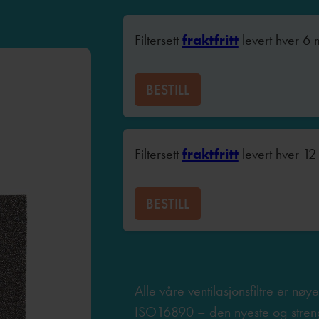
Filtersett
fraktfritt
levert hver 6
BESTILL
Filtersett
fraktfritt
levert hver 1
BESTILL
Alle våre ventilasjonsfiltre er nøye 
ISO16890 – den nyeste og streng