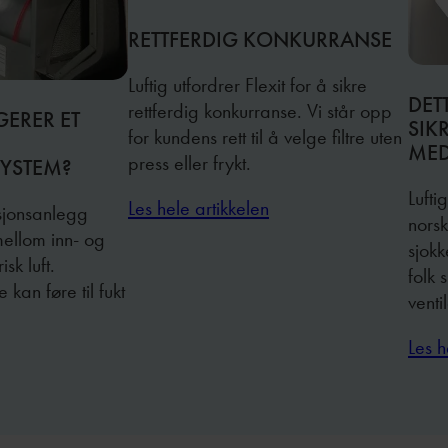
RETTFERDIG KONKURRANSE
Luftig utfordrer Flexit for å sikre
DET
rettferdig konkurranse. Vi står opp
ERER ET
SIK
for kundens rett til å velge filtre uten
MED
press eller frykt.
SYSTEM?
Lufti
Les hele artikkelen
asjonsanlegg
norsk
mellom inn- og
sjok
isk luft.
folk 
an føre til fukt
venti
Les h