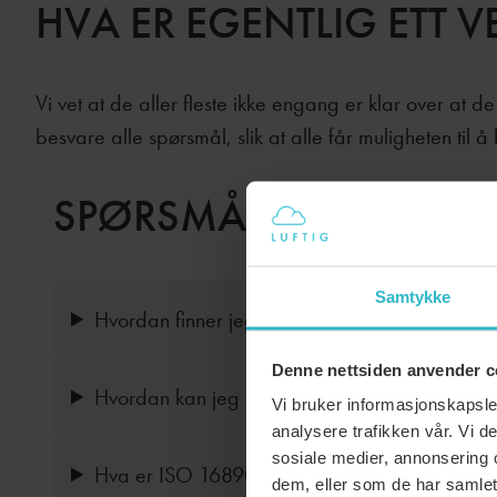
HVA ER EGENTLIG ETT V
Vi vet at de aller fleste ikke engang er klar over at de 
besvare alle spørsmål, slik at alle får muligheten til å
SPØRSMÅL OG SVAR
Samtykke
Hvordan finner jeg hvilket ventilasjonsfilter jeg
Denne nettsiden anvender c
Hvordan kan jeg finne ut om jeg har ventilasjo
Vi bruker informasjonskapsler
analysere trafikken vår. Vi 
sosiale medier, annonsering 
Hva er ISO 16890?
dem, eller som de har samlet