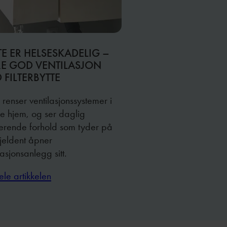
TE ER HELSESKADELIG –
RE GOD VENTILASJON
 FILTERBYTTE
g renser ventilasjonssystemer i
e hjem, og ser daglig
kerende forhold som tyder på
sjeldent åpner
lasjonsanlegg sitt.
ele artikkelen