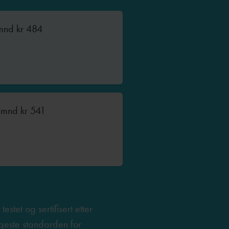
 mnd
kr
484
2 mnd
kr
541
testet og sertifisert etter
este standarden for