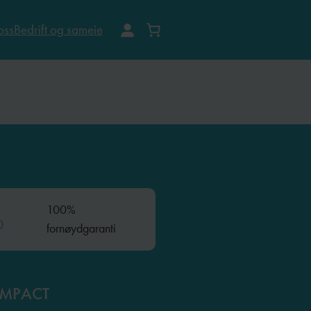
oss
Bedrift og sameie
100%
fornøydgaranti
OMPACT