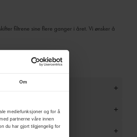
ifter filtrene sine flere ganger i året. Vi ønsker å
Om
iale mediefunksjoner og for å
 med partnerne våre innen
u har gjort tilgjengelig for