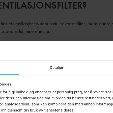
ENTILASJONSFILTER?
har et ventilasjonssystem som krever et filter, mens andre sk
 ha bedre luft inne enn ute.
Detaljer
 trenger i mitt ventilasjonsanlegg?
ookies
nsanlegg i min bolig?
 for å gi innhold og annonser et personlig preg, for å levere sos
deler dessuten informasjon om hvordan du bruker nettstedet vårt,
og analysearbeid, som kan kombinere den med annen informasjon d
 inn gjennom din bruk av tjenestene deres.