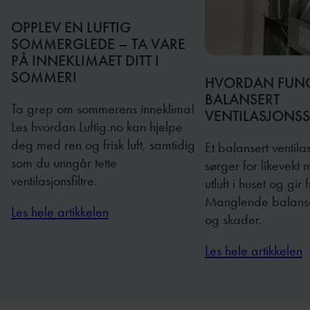
OPPLEV EN LUFTIG
SOMMERGLEDE – TA VARE
PÅ INNEKLIMAET DITT I
SOMMER!
HVORDAN FUNG
BALANSERT
Ta grep om sommerens inneklima!
VENTILASJONS
Les hvordan Luftig.no kan hjelpe
deg med ren og frisk luft, samtidig
Et balansert ventil
som du unngår tette
sørger for likevekt 
ventilasjonsfiltre.
utluft i huset og gir fr
Manglende balanse k
Les hele artikkelen
og skader.
Les hele artikkelen