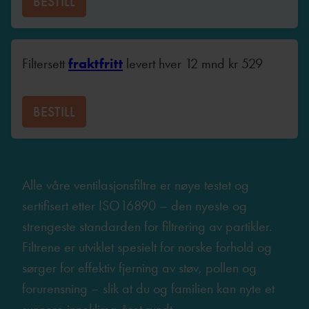
BESTILL
Filtersett
fraktfritt
levert hver 12 mnd
kr
529
BESTILL
Alle våre ventilasjonsfiltre er nøye testet og
sertifisert etter ISO16890 – den nyeste og
strengeste standarden for filtrering av partikler.
Filtrene er utviklet spesielt for norske forhold og
sørger for effektiv fjerning av støv, pollen og
forurensning – slik at du og familien kan nyte et