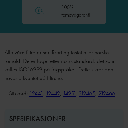
100%
fornøydgaranti
Alle våre filtre er sertifisert og testet etter norske
forhold. De er laget etter norsk standard, det som
kalles ISO16989 på fagspråket. Dette sikrer den
høyeste kvalitet på filtrene.
Stikkord:
12441
, 
12442
, 
14951
, 
212465
, 
212466
SPESIFIKASJONER