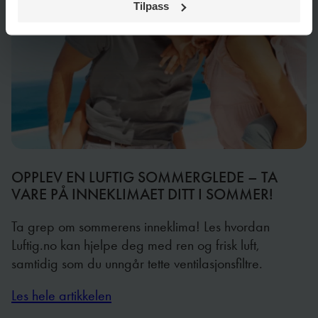
Tilpass
OPPLEV EN LUFTIG SOMMERGLEDE – TA
VARE PÅ INNEKLIMAET DITT I SOMMER!
Ta grep om sommerens inneklima! Les hvordan
Luftig.no kan hjelpe deg med ren og frisk luft,
samtidig som du unngår tette ventilasjonsfiltre.
Les hele artikkelen