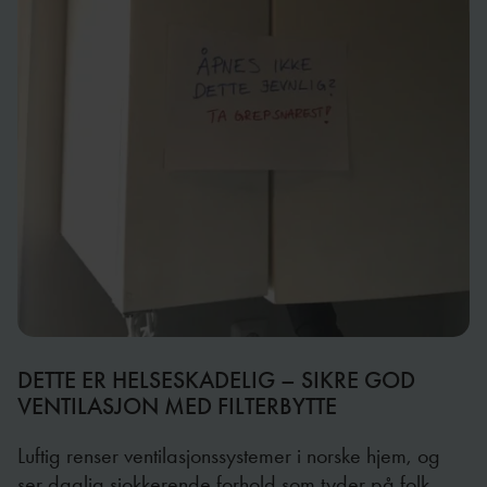
DETTE ER HELSESKADELIG – SIKRE GOD
VENTILASJON MED FILTERBYTTE
Luftig renser ventilasjonssystemer i norske hjem, og
ser daglig sjokkerende forhold som tyder på folk