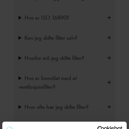
Hva er ISO 16890?
Kan jeg skifte filter selv?
Hvorfor må jeg skifte filter?
Hva er formålet med et
ventilasjonsfilter?
Hvor ofte bør jeg skifte filter?
Kan ventilasjonsfilter fjerne alle