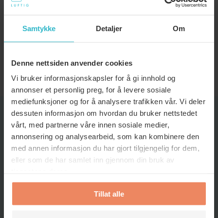
former for forurensning fra luften?
Samtykke
Detaljer
Om
Kan ventilasjonsfilter bidra til å
redusere strømforbruket i hjemmet mitt?
Denne nettsiden anvender cookies
Vi bruker informasjonskapsler for å gi innhold og
annonser et personlig preg, for å levere sosiale
mediefunksjoner og for å analysere trafikken vår. Vi deler
dessuten informasjon om hvordan du bruker nettstedet
vårt, med partnerne våre innen sosiale medier,
TIPS OG TRIKS
annonsering og analysearbeid, som kan kombinere den
med annen informasjon du har gjort tilgjengelig for dem,
eller som de har samlet inn gjennom din bruk av
tjenestene deres.
Tillat alle