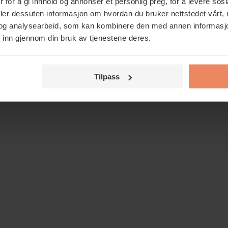
 for å gi innhold og annonser et personlig preg, for å levere sos
 trenger i mitt ventilasjonsanlegg?
deler dessuten informasjon om hvordan du bruker nettstedet vårt,
og analysearbeid, som kan kombinere den med annen informasjon d
 inn gjennom din bruk av tjenestene deres.
nsanlegg i min bolig?
Tilpass