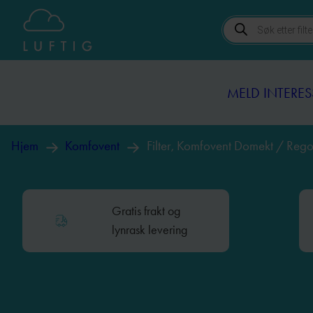
Products
MELD INTERES
search
MELD INTERES
Hjem
Komfovent
Filter, Komfovent Domekt / Re
Gratis frakt og
lynrask levering