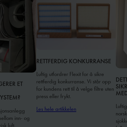
RETTFERDIG KONKURRANSE
Luftig utfordrer Flexit for å sikre
DET
rettferdig konkurranse. Vi står opp
ERER ET
SIK
for kundens rett til å velge filtre uten
MED
press eller frykt.
SYSTEM?
Lufti
Les hele artikkelen
asjonsanlegg
norsk
mellom inn- og
sjok
isk luft.