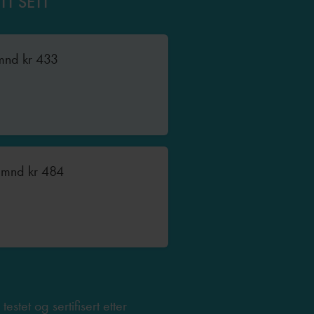
T SETT
 mnd
kr
433
2 mnd
kr
484
testet og sertifisert etter