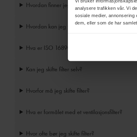
Vi bruker informasjonskapsler
Hvordan finner jeg hvilket ventilasjonsfilter jeg
analysere trafikken vår. Vi 
sosiale medier, annonsering 
dem, eller som de har samlet
Hvordan kan jeg finne ut om jeg har ventilasjo
Hva er ISO 16890?
Kan jeg skifte filter selv?
Hvorfor må jeg skifte filter?
Hva er formålet med et ventilasjonsfilter?
Hvor ofte bør jeg skifte filter?