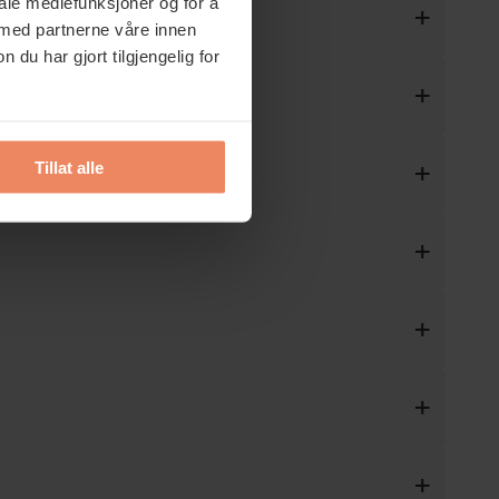
iale mediefunksjoner og for å
 med partnerne våre innen
u har gjort tilgjengelig for
Tillat alle