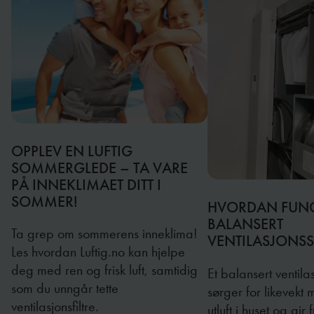
OPPLEV EN LUFTIG
SOMMERGLEDE – TA VARE
PÅ INNEKLIMAET DITT I
SOMMER!
HVORDAN FUNG
BALANSERT
Ta grep om sommerens inneklima!
VENTILASJONS
Les hvordan Luftig.no kan hjelpe
deg med ren og frisk luft, samtidig
Et balansert ventil
som du unngår tette
sørger for likevekt 
ventilasjonsfiltre.
utluft i huset og gir fr