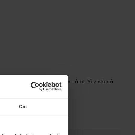
ifter filtrene sine flere ganger i året. Vi ønsker å
Om