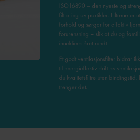
ISO16890 – den nyeste og streng
filtrering av partikler. Filtrene er u
forhold og sørger for effektiv fjer
forurensning – slik at du og famil
inneklima året rundt.
Et godt ventilasjonsfilter bidrar ik
til energieffektiv drift av ventila
du kvalitetsfiltre uten bindingstid,
trenger det.