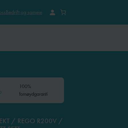
oss
Bedrift og sameie
100%
fornøydgaranti
EKT / REGO R200V /