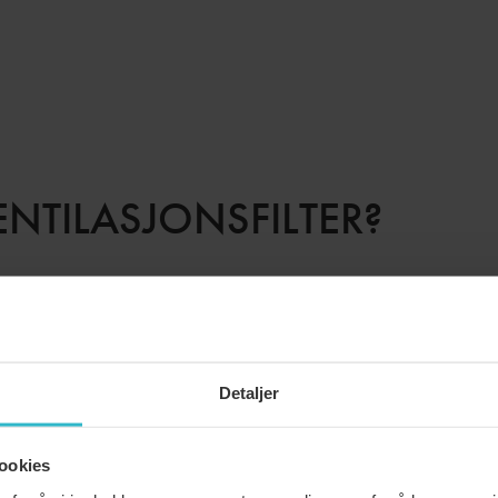
ENTILASJONSFILTER?
har et ventilasjonssystem som krever et filter, mens andre sk
 ha bedre luft inne enn ute.
Detaljer
ookies