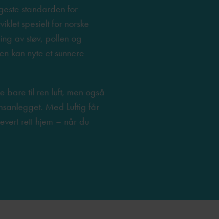
este standarden for
tviklet spesielt for norske
ning av støv, pollen og
ien kan nyte et sunnere
ke bare til ren luft, men også
sjonsanlegget. Med Luftig får
 levert rett hjem – når du