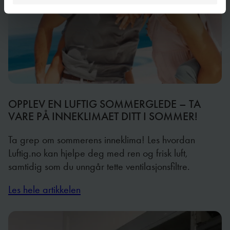
OPPLEV EN LUFTIG SOMMERGLEDE – TA
VARE PÅ INNEKLIMAET DITT I SOMMER!
Ta grep om sommerens inneklima! Les hvordan
Luftig.no kan hjelpe deg med ren og frisk luft,
samtidig som du unngår tette ventilasjonsfiltre.
Les hele artikkelen