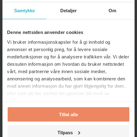
Samtykke
Detaljer
Om
Kan ventilasjonsfilter bidra til å
redusere strømforbruket i hjemmet mitt?
Denne nettsiden anvender cookies
Vi bruker informasjonskapsler for å gi innhold og
annonser et personlig preg, for å levere sosiale
mediefunksjoner og for å analysere trafikken vår. Vi deler
dessuten informasjon om hvordan du bruker nettstedet
TIPS OG TRIKS
vårt, med partnerne våre innen sosiale medier,
annonsering og analysearbeid, som kan kombinere den
med annen informasjon du har gjort tilgjengelig for dem,
eller som de har samlet inn gjennom din bruk av
tjenestene deres.
Tillat alle
Tilpass