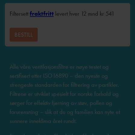
Filtersett
fraktfritt
levert hver 12 mnd
kr
541
BESTILL
Alle våre ventilasjonsfiltre er nøye testet og
sertifisert etter ISO16890 – den nyeste og
strengeste standarden for filtrering av partikler.
Filtrene er utviklet spesielt for norske forhold og
sørger for effektiv fjerning av støv, pollen og
forurensning – slik at du og familien kan nyte et
sunnere inneklima året rundt.