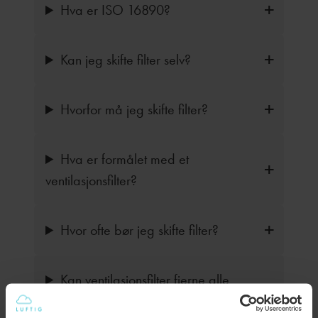
Hva er ISO 16890?
Kan jeg skifte filter selv?
Hvorfor må jeg skifte filter?
Hva er formålet med et
ventilasjonsfilter?
Hvor ofte bør jeg skifte filter?
Kan ventilasjonsfilter fjerne alle
former for forurensning fra luften?