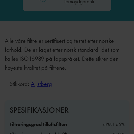
fornøydgaranti
Alle våre filtre er sertifisert og testet etter norske
forhold. De er laget etter norsk standard, det som
kalles ISO16989 på fagspråket. Dette sikrer den
høyeste kvalitet på filtrene.
Stikkord:
Ã¸stberg
SPESIFIKASJONER
Filtreringsgrad tilluftsfilter:
ePM1 65%