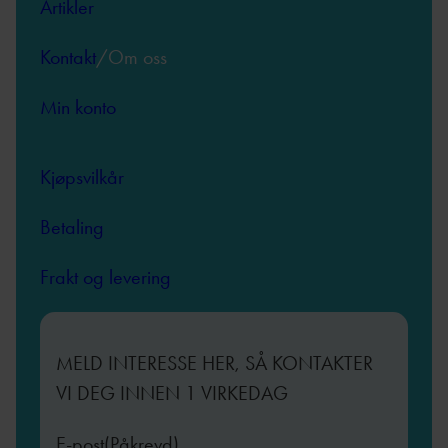
Artikler
Kontakt
/Om oss
Min konto
Kjøpsvilkår
Betaling
Frakt og levering
MELD INTERESSE HER, SÅ KONTAKTER
VI DEG INNEN 1 VIRKEDAG
E-post
(Påkrevd)