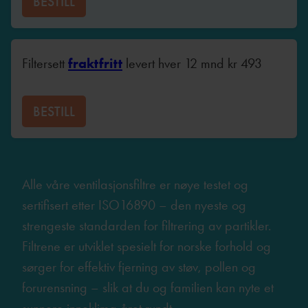
BESTILL
Filtersett
fraktfritt
levert hver 12 mnd
kr
493
BESTILL
Alle våre ventilasjonsfiltre er nøye testet og
sertifisert etter ISO16890 – den nyeste og
strengeste standarden for filtrering av partikler.
Filtrene er utviklet spesielt for norske forhold og
sørger for effektiv fjerning av støv, pollen og
forurensning – slik at du og familien kan nyte et