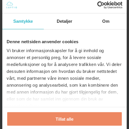
Kan ventilasjonsfilter fjerne alle
former for forurensning fra luften?
Samtykke
Detaljer
Om
Kan ventilasjonsfilter bidra til å
Denne nettsiden anvender cookies
redusere strømforbruket i hjemmet mitt?
Vi bruker informasjonskapsler for å gi innhold og
annonser et personlig preg, for å levere sosiale
mediefunksjoner og for å analysere trafikken vår. Vi deler
dessuten informasjon om hvordan du bruker nettstedet
vårt, med partnerne våre innen sosiale medier,
TIPS OG TRIKS
annonsering og analysearbeid, som kan kombinere den
med annen informasjon du har gjort tilgjengelig for dem,
eller som de har samlet inn gjennom din bruk av
tjenestene deres.
Tillat alle