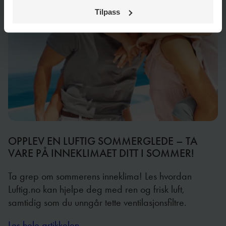
Tilpass
OPPLEV EN LUFTIG SOMMERGLEDE – TA
VARE PÅ INNEKLIMAET DITT I SOMMER!
Ta grep om sommerens inneklima! Les hvordan
Luftig.no kan hjelpe deg med ren og frisk luft,
samtidig som du unngår tette ventilasjonsfiltre.
Les hele artikkelen