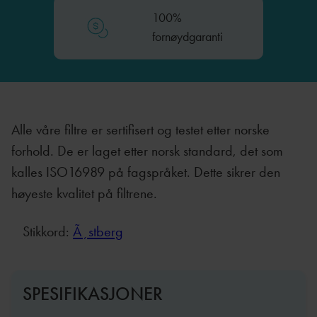
100%
fornøydgaranti
Alle våre filtre er sertifisert og testet etter norske
forhold. De er laget etter norsk standard, det som
kalles ISO16989 på fagspråket. Dette sikrer den
høyeste kvalitet på filtrene.
Stikkord:
Ã¸stberg
SPESIFIKASJONER