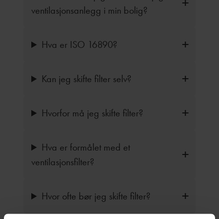
ventilasjonsanlegg i min bolig?
Hva er ISO 16890?
Kan jeg skifte filter selv?
Hvorfor må jeg skifte filter?
Hva er formålet med et
ventilasjonsfilter?
Hvor ofte bør jeg skifte filter?