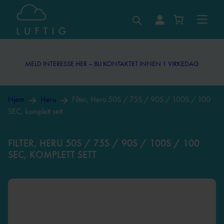
MELD INTERESSE HER – BLI KONTAKTET INNEN 1 VIRKEDAG
MELD INTERESSE HER – BLI KONTAKTET INNEN 1 VIRKEDAG
Hjem
Heru
Filter, Heru 50S / 75S / 90S / 100S / 100
SEC, komplett sett
FILTER, HERU 50S / 75S / 90S / 100S / 100
SEC, KOMPLETT SETT