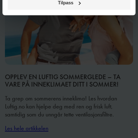
Tilpass
OPPLEV EN LUFTIG SOMMERGLEDE – TA
VARE PÅ INNEKLIMAET DITT I SOMMER!
Ta grep om sommerens inneklima! Les hvordan
Luftig.no kan hjelpe deg med ren og frisk luft,
samtidig som du unngår tette ventilasjonsfiltre.
Les hele artikkelen