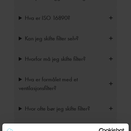
Hva er ISO 16890?
Kan jeg skifte filter selv?
Hvorfor må jeg skifte filter?
Hva er formålet med et
ventilasjonsfilter?
Hvor ofte bør jeg skifte filter?
Kan ventilasjonsfilter fjerne alle