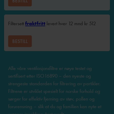
BESTILL
Filtersett
fraktfritt
levert hver 12 mnd
kr
512
BESTILL
Alle våre ventilasjonsfiltre er nøye testet og
sertifisert etter ISO16890 – den nyeste og
strengeste standarden for filtrering av partikler.
Filtrene er utviklet spesielt for norske forhold og
sørger for effektiv fjerning av støv, pollen og
forurensning – slik at du og familien kan nyte et