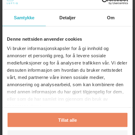
former for forurensning fra luften?
Samtykke
Detaljer
Om
Kan ventilasjonsfilter bidra til å
redusere strømforbruket i hjemmet mitt?
Denne nettsiden anvender cookies
Vi bruker informasjonskapsler for å gi innhold og
annonser et personlig preg, for å levere sosiale
mediefunksjoner og for å analysere trafikken vår. Vi deler
dessuten informasjon om hvordan du bruker nettstedet
vårt, med partnerne våre innen sosiale medier,
TIPS OG TRIKS
annonsering og analysearbeid, som kan kombinere den
med annen informasjon du har gjort tilgjengelig for dem,
eller som de har samlet inn gjennom din bruk av
tjenestene deres.
Tillat alle