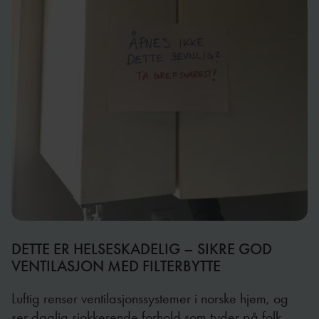
DETTE ER HELSESKADELIG – SIKRE GOD
VENTILASJON MED FILTERBYTTE
Luftig renser ventilasjonssystemer i norske hjem, og
ser daglig sjokkerende forhold som tyder på folk