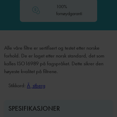
100%
fornøydgaranti
Alle våre filtre er sertifisert og testet etter norske
forhold. De er laget etter norsk standard, det som
kalles ISO16989 på fagspråket. Dette sikrer den
høyeste kvalitet på filtrene.
Stikkord:
Ã¸stberg
SPESIFIKASJONER