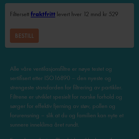
Filtersett
fraktfritt
levert hver 12 mnd
kr
529
BESTILL
Alle våre ventilasjonsfiltre er nøye testet og
sertifisert etter ISO16890 – den nyeste og
strengeste standarden for filtrering av partikler.
Filtrene er utviklet spesielt for norske forhold og
sørger for effektiv fjerning av støv, pollen og
forurensning – slik at du og familien kan nyte et
sunnere inneklima året rundt.