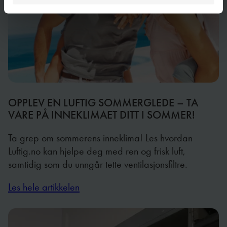
OPPLEV EN LUFTIG SOMMERGLEDE – TA
VARE PÅ INNEKLIMAET DITT I SOMMER!
Ta grep om sommerens inneklima! Les hvordan
Luftig.no kan hjelpe deg med ren og frisk luft,
samtidig som du unngår tette ventilasjonsfiltre.
Les hele artikkelen