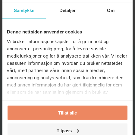
Samtykke
Detaljer
Om
Kan ventilasjonsfilter bidra til å
redusere strømforbruket i hjemmet mitt?
Denne nettsiden anvender cookies
Vi bruker informasjonskapsler for å gi innhold og
annonser et personlig preg, for å levere sosiale
mediefunksjoner og for å analysere trafikken vår. Vi deler
dessuten informasjon om hvordan du bruker nettstedet
TIPS OG TRIKS
vårt, med partnerne våre innen sosiale medier,
annonsering og analysearbeid, som kan kombinere den
med annen informasjon du har gjort tilgjengelig for dem,
eller som de har samlet inn gjennom din bruk av
tjenestene deres.
Tillat alle
Tilpass