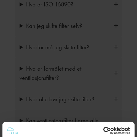
Hva er ISO 16890?
Kan jeg skifte filter selv?
Hvorfor må jeg skifte filter?
Hva er formålet med et
ventilasjonsfilter?
Hvor ofte bør jeg skifte filter?
Kan ventilasjonsfilter fjerne alle
former for forurensning fra luften?