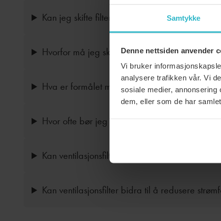
Kan jeg skifte filter selv?
Samtykke
Hvorfor må jeg skifte filter?
Denne nettsiden anvender c
Vi bruker informasjonskapsler
analysere trafikken vår. Vi 
Hva er formålet med et ventilasjonsfilter?
sosiale medier, annonsering 
dem, eller som de har samlet
Hvor ofte bør jeg skifte filter?
Kan ventilasjonsfilter fjerne alle former for foru
Kan ventilasjonsfilter bidra til å redusere strøm