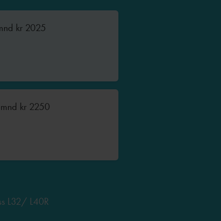
 mnd
kr
2025
2 mnd
kr
2250
ross L32/ L40R