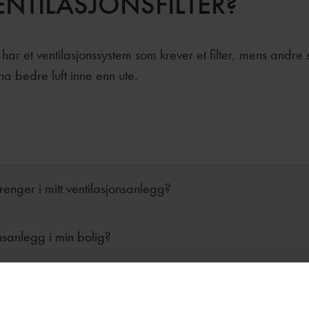
ENTILASJONSFILTER?
har et ventilasjonssystem som krever et filter, mens andre sk
 ha bedre luft inne enn ute.
 trenger i mitt ventilasjonsanlegg?
nsanlegg i min bolig?