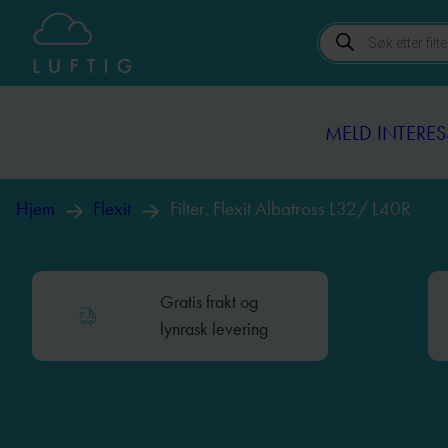
Products
MELD INTERES
search
MELD INTERES
Hjem
Flexit
Filter, Flexit Albatross L32/ L40R
Gratis frakt og
lynrask levering