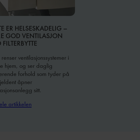
TE ER HELSESKADELIG –
RE GOD VENTILASJON
 FILTERBYTTE
g renser ventilasjonssystemer i
e hjem, og ser daglig
kerende forhold som tyder på
sjeldent åpner
lasjonsanlegg sitt.
ele artikkelen