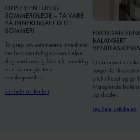
OPPLEV EN LUFTIG
SOMMERGLEDE – TA VARE
PÅ INNEKLIMAET DITT I
SOMMER!
HVORDAN FUNG
BALANSERT
Ta grep om sommerens inneklima!
VENTILASJONS
Les hvordan Luftig.no kan hjelpe
deg med ren og frisk luft, samtidig
Et balansert ventil
som du unngår tette
sørger for likevekt 
ventilasjonsfiltre.
utluft i huset og gir fr
Manglende balanse k
Les hele artikkelen
og skader.
Les hele artikkelen