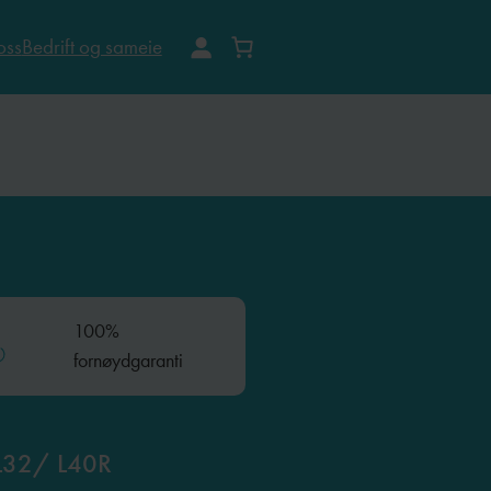
oss
Bedrift og sameie
100%
fornøydgaranti
 L32/ L40R