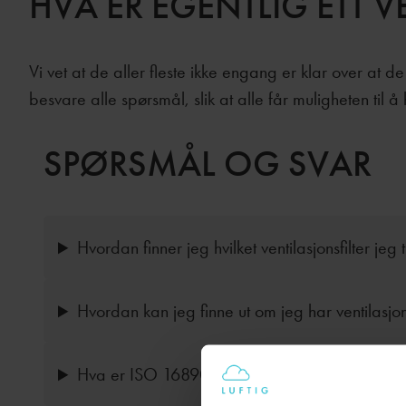
HVA ER EGENTLIG ETT V
Vi vet at de aller fleste ikke engang er klar over at de 
besvare alle spørsmål, slik at alle får muligheten til å
SPØRSMÅL OG SVAR
Hvordan finner jeg hvilket ventilasjonsfilter jeg
Hvordan kan jeg finne ut om jeg har ventilasjo
Hva er ISO 16890?