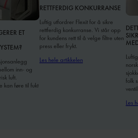
RETTFERDIG KONKURRANSE
Luftig utfordrer Flexit for å sikre
DET
rettferdig konkurranse. Vi står opp
ERER ET
SIK
for kundens rett til å velge filtre uten
MED
press eller frykt.
SYSTEM?
Lufti
Les hele artikkelen
asjonsanlegg
norsk
mellom inn- og
sjok
isk luft.
folk 
an føre til fukt
venti
Les h