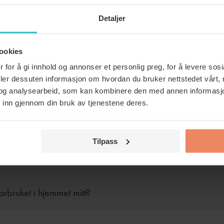
Detaljer
ookies
 for å gi innhold og annonser et personlig preg, for å levere sos
deler dessuten informasjon om hvordan du bruker nettstedet vårt,
og analysearbeid, som kan kombinere den med annen informasjon d
 inn gjennom din bruk av tjenestene deres.
Tilpass
rensning fra luften?
forbruket i hjemmet mitt?