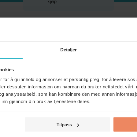
kjøp
Detaljer
ENGER?
ookies
OPTIMAL
M
 for å gi innhold og annonser et personlig preg, for å levere sos
deler dessuten informasjon om hvordan du bruker nettstedet vårt,
Komplett sett leve
og analysearbeid, som kan kombinere den med annen informasjon d
. Kjøp ett av våre generelle produkter.
 inn gjennom din bruk av tjenestene deres.
som er riktig for din bolig.
Bestill riktig filte
Tilpass
tid