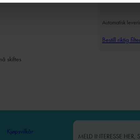
MINIMAL
Automatisk lever
Bestill riktig filte
må skiftes
Kjøpsvilkår
MELD INTERESSE HER, 