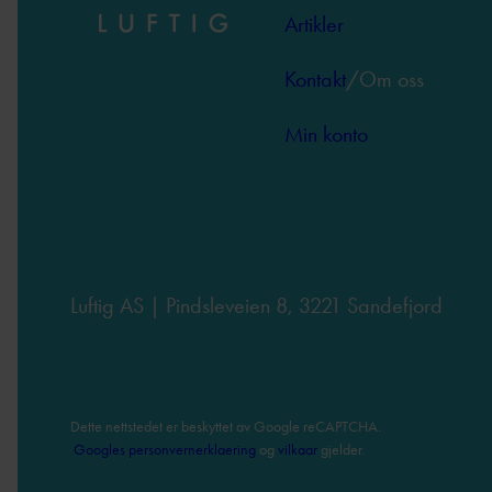
Artikler
Kontakt
/Om oss
Min konto
Luftig AS | Pindsleveien 8, 3221 Sandefjord
Dette nettstedet er beskyttet av Google reCAPTCHA.
Googles personvernerklaering
og
vilkaar
gjelder.