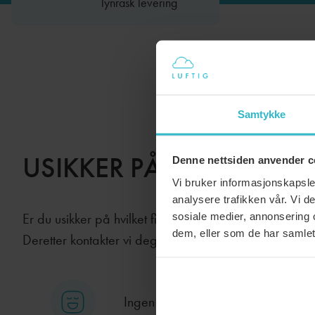
lynrask levering
Samtykke
USIKKER PÅ HVA DU TR
Denne nettsiden anvender c
Vi bruker informasjonskapsler
analysere trafikken vår. Vi 
sosiale medier, annonsering 
Er du usikker på hvilket filter som passer til din bolig
dem, eller som de har samlet
Deretter kontakter vi deg, og finner ut av hvilket filter 
Ingen bindingstid eller oppsigelses