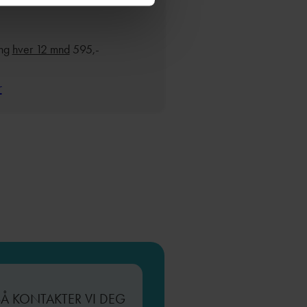
ing
hver 12 mnd
595,-
r
SÅ KONTAKTER VI DEG