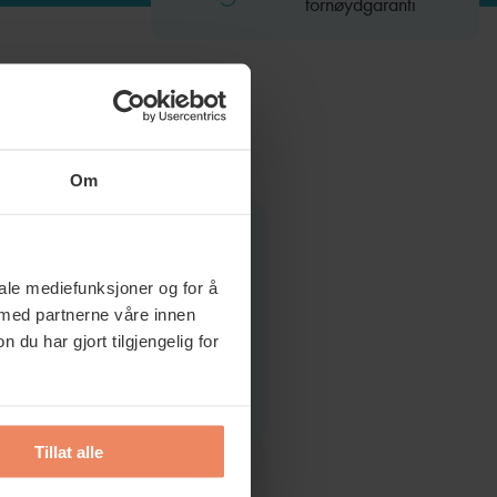
fornøydgaranti
Om
est populær
iale mediefunksjoner og for å
 med partnerne våre innen
rt
hver 6 mnd
545,-
u har gjort tilgjengelig for
r
Tillat alle