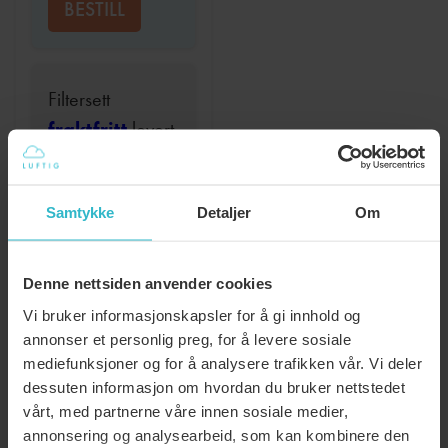
BESTILL
Filtersett
fraktfritt
levert
hver 12 mnd
kr
609
Samtykke
Detaljer
Om
BESTILL
Denne nettsiden anvender cookies
Vi bruker informasjonskapsler for å gi innhold og
:
LES MER
annonser et personlig preg, for å levere sosiale
FILTER,
mediefunksjoner og for å analysere trafikken vår. Vi deler
SYSTEMAIR
dessuten informasjon om hvordan du bruker nettstedet
vårt, med partnerne våre innen sosiale medier,
SAVE
annonsering og analysearbeid, som kan kombinere den
VSR