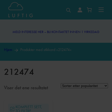
Hopp
til
MELD INTERESSE HER – BLI KONTAKTET INNEN 1 VIRKEDAG
innhold
MELD INTERESSE HER – BLI KONTAKTET INNEN 1 VIRKEDAG
Hjem
Produkter med stikkord «212474»
212474
Viser det ene resultatet
KOMPLETT SETT,
TO FILTRE