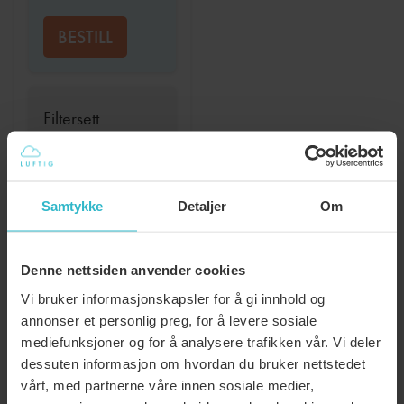
BESTILL
Filtersett
fraktfritt
levert
hver 12 mnd
kr
609
Samtykke
Detaljer
Om
BESTILL
Denne nettsiden anvender cookies
Vi bruker informasjonskapsler for å gi innhold og
annonser et personlig preg, for å levere sosiale
:
LES MER
mediefunksjoner og for å analysere trafikken vår. Vi deler
FILTER,
dessuten informasjon om hvordan du bruker nettstedet
SYSTEMAIR
vårt, med partnerne våre innen sosiale medier,