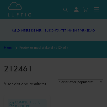
Hopp
til
MELD INTERESSE HER – BLI KONTAKTET INNEN 1 VIRKEDAG
innhold
MELD INTERESSE HER – BLI KONTAKTET INNEN 1 VIRKEDAG
Hjem
Produkter med stikkord «212461»
212461
Viser det ene resultatet
KOMPLETT SETT,
TO FILTRE