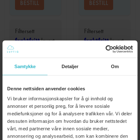
BESTILL
BESTILL
Filtersett
Filtersett
fraktfritt
levert
fraktfritt
levert
hver 12 mnd
hver 12 mnd
kr
529
kr
929
Samtykke
Detaljer
Om
BESTILL
BESTILL
Denne nettsiden anvender cookies
Vi bruker informasjonskapsler for å gi innhold og
:
:
LES MER
LES MER
annonser et personlig preg, for å levere sosiale
FILTER,
KULLFILTE
mediefunksjoner og for å analysere trafikken vår. Vi deler
SYSTEMAIR
SYSTEMAI
dessuten informasjon om hvordan du bruker nettstedet
vårt, med partnerne våre innen sosiale medier,
SAVE
SAVE
annonsering og analysearbeid, som kan kombinere den
VTR
VTR