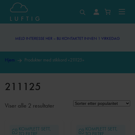
Hopp
til
MELD INTERESSE HER – BLI KONTAKTET INNEN 1 VIRKEDAG
innhold
MELD INTERESSE HER – BLI KONTAKTET INNEN 1 VIRKEDAG
Hjem
Produkter med stikkord «211125»
211125
Sortert
Viser alle 2 resultater
etter
propularitet
KOMPLETT SETT,
KOMPLETT SETT,
TO FILTRE
TO FILTRE