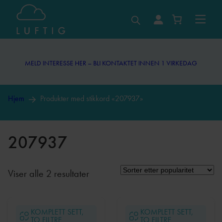
Hopp
til
MELD INTERESSE HER – BLI KONTAKTET INNEN 1 VIRKEDAG
innhold
MELD INTERESSE HER – BLI KONTAKTET INNEN 1 VIRKEDAG
Hjem
Produkter med stikkord «207937»
207937
Sortert
Viser alle 2 resultater
etter
propularitet
KOMPLETT SETT,
KOMPLETT SETT,
TO FILTRE
TO FILTRE