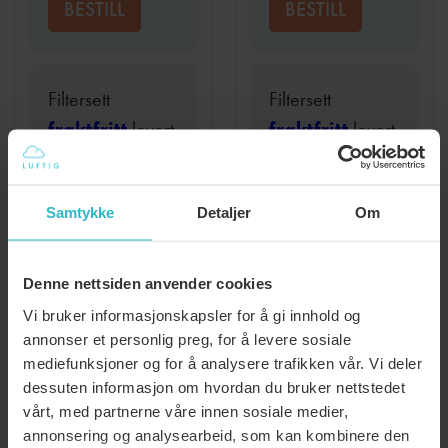
BESTILL
BESTILL
Filtersett
Filtersett
fraktfritt
levert
fraktfritt
levert
hver 12 mnd
hver 12 mnd
kr
559
kr
959
Samtykke
Detaljer
Om
BESTILL
BESTILL
Denne nettsiden anvender cookies
Vi bruker informasjonskapsler for å gi innhold og
:
:
LES MER
LES MER
annonser et personlig preg, for å levere sosiale
FILTER,
KULLFILTE
mediefunksjoner og for å analysere trafikken vår. Vi deler
SYSTEMAIR
SYSTEMAI
dessuten informasjon om hvordan du bruker nettstedet
vårt, med partnerne våre innen sosiale medier,
SAVE
SAVE
annonsering og analysearbeid, som kan kombinere den
VTR
VTR