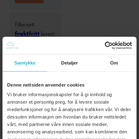
Filtersett
fraktfritt
levert
hver 12 mnd
kr
569
Samtykke
Detaljer
Om
BESTILL
Denne nettsiden anvender cookies
:
Vi bruker informasjonskapsler for å gi innhold og
LES MER
annonser et personlig preg, for å levere sosiale
FILTER,
mediefunksjoner og for å analysere trafikken vår. Vi deler
SYSTEMAIR
dessuten informasjon om hvordan du bruker nettstedet
VR
vårt, med partnerne våre innen sosiale medier,
400
annonsering og analysearbeid, som kan kombinere den