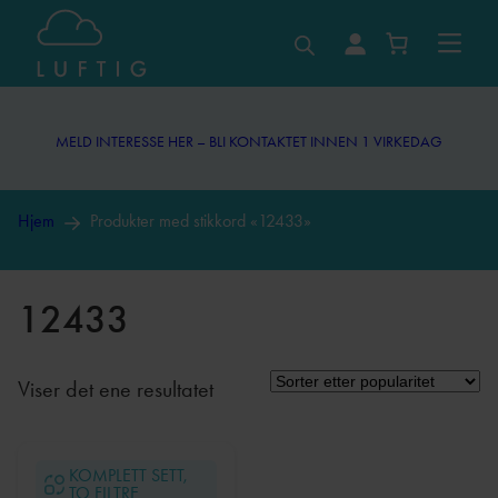
Hopp
til
MELD INTERESSE HER – BLI KONTAKTET INNEN 1 VIRKEDAG
innhold
MELD INTERESSE HER – BLI KONTAKTET INNEN 1 VIRKEDAG
Hjem
Produkter med stikkord «12433»
12433
Viser det ene resultatet
KOMPLETT SETT,
TO FILTRE