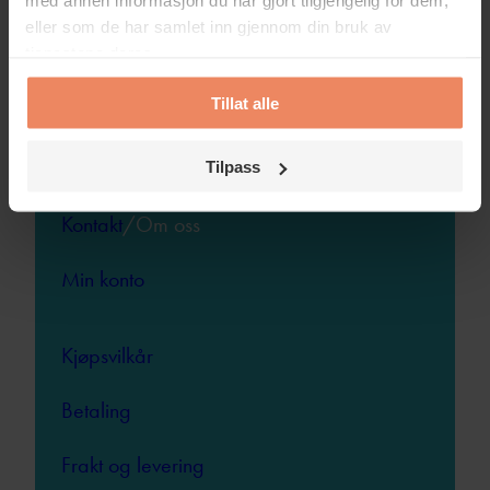
med annen informasjon du har gjort tilgjengelig for dem,
E/DC,
eller som de har samlet inn gjennom din bruk av
KOMPLETT
tjenestene deres.
SETT
Tillat alle
Spørsmål og svar
Artikler
Tilpass
Kontakt
/Om oss
Min konto
Kjøpsvilkår
Betaling
Frakt og levering