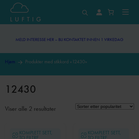
Hopp
til
MELD INTERESSE HER – BLI KONTAKTET INNEN 1 VIRKEDAG
innhold
MELD INTERESSE HER – BLI KONTAKTET INNEN 1 VIRKEDAG
Hjem
Produkter med stikkord «12430»
12430
Sortert
Viser alle 2 resultater
etter
propularitet
KOMPLETT SETT,
KOMPLETT SETT,
TO FILTRE
TO FILTRE