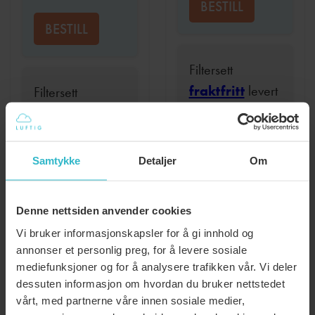
BESTILL
BESTILL
Filtersett
fraktfritt
levert
Filtersett
hver 12 mnd
fraktfritt
levert
kr
579
hver 12 mnd
kr
609
Samtykke
Detaljer
Om
BESTILL
BESTILL
Denne nettsiden anvender cookies
:
LES MER
Vi bruker informasjonskapsler for å gi innhold og
FILTER,
annonser et personlig preg, for å levere sosiale
:
LES MER
mediefunksjoner og for å analysere trafikken vår. Vi deler
SYSTEMAI
FILTER,
dessuten informasjon om hvordan du bruker nettstedet
VR
SYSTEMAIR
vårt, med partnerne våre innen sosiale medier,
700