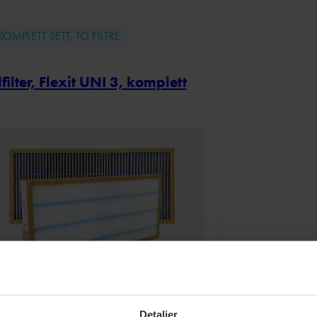
KOMPLETT SETT, TO FILTRE
lfilter, Flexit UNI 3, komplett
Detaljer