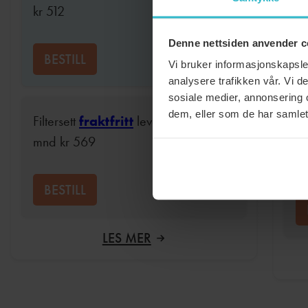
Fi
kr
512
kr
Denne nettsiden anvender c
BESTILL
Vi bruker informasjonskapsler
analysere trafikken vår. Vi 
sosiale medier, annonsering 
dem, eller som de har samlet
Filtersett
fraktfritt
levert hver 12
Fi
mnd
kr
569
m
BESTILL
:
LES MER
FILTER,
FLEXIT
UNI