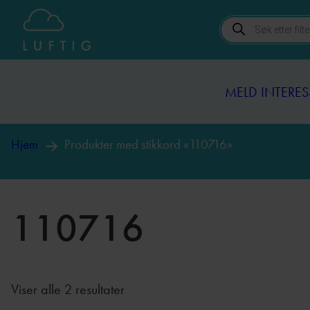
Hopp
Products
til
MELD INTERES
search
innhold
MELD INTERES
Hjem
Produkter med stikkord «110716»
110716
Sortert
Viser alle 2 resultater
etter