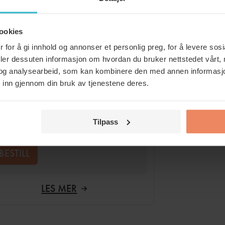
ltersett
fraktfritt
levert hver 6 mnd
782
ookies
 for å gi innhold og annonser et personlig preg, for å levere sos
BESTILL
deler dessuten informasjon om hvordan du bruker nettstedet vårt,
og analysearbeid, som kan kombinere den med annen informasjon d
 inn gjennom din bruk av tjenestene deres.
ltersett
fraktfritt
levert hver 12
nd
kr
869
Tilpass
BESTILL
:
LES MER
KULLFILTER,
FLEXIT