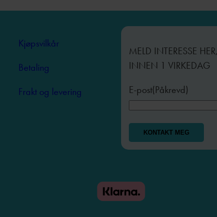
UNI
3,
KOMPLETT
Kjøpsvilkår
MELD INTERESSE HER
SETT
INNEN 1 VIRKEDAG
Betaling
E-post
(Påkrevd)
Frakt og levering