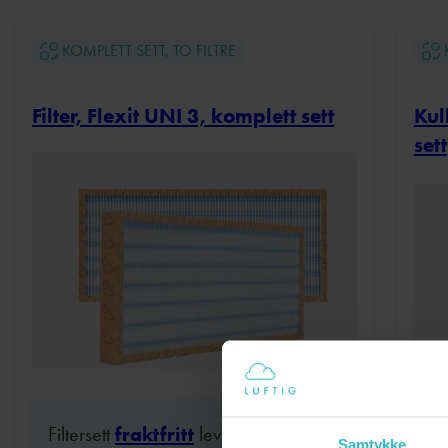
propularitet
KOMPLETT SETT, TO FILTRE
Filter, Flexit UNI 3, komplett sett
Kul
sett
Filtersett
fraktfritt
levert hver 6 mnd
Samtykke