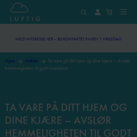
Hopp
til
MELD INTERESSE HER – BLI KONTAKTET INNEN 1 VIRKEDAG
innhold
MELD INTERESSE HER – BLI KONTAKTET INNEN 1 VIRKEDAG
Hjem
Artikler
Ta vare på ditt hjem og dine kjære – Avslør
hemmeligheten til godt inneklima!
TA VARE PÅ DITT HJEM OG
DINE KJÆRE – AVSLØR
HEMMELIGHETEN TIL GODT