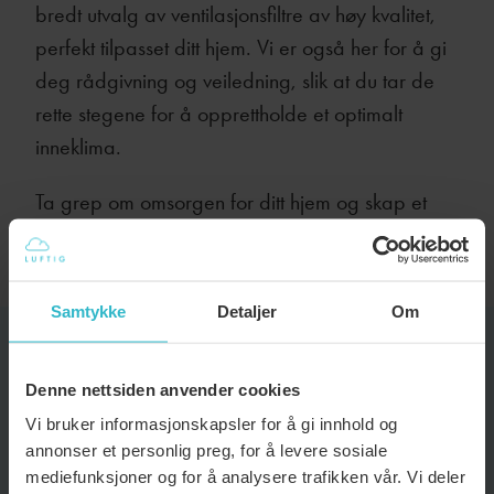
bredt utvalg av ventilasjonsfiltre av høy kvalitet,
perfekt tilpasset ditt hjem. Vi er også her for å gi
deg rådgivning og veiledning, slik at du tar de
rette stegene for å opprettholde et optimalt
inneklima.
Ta grep om omsorgen for ditt hjem og skap et
friskere, kjærlighetsfylt miljø for deg og dine
kjære!
Samtykke
Detaljer
Om
Denne nettsiden anvender cookies
ANDRE RELEVANTE ARTIKLER
Vi bruker informasjonskapsler for å gi innhold og
annonser et personlig preg, for å levere sosiale
mediefunksjoner og for å analysere trafikken vår. Vi deler