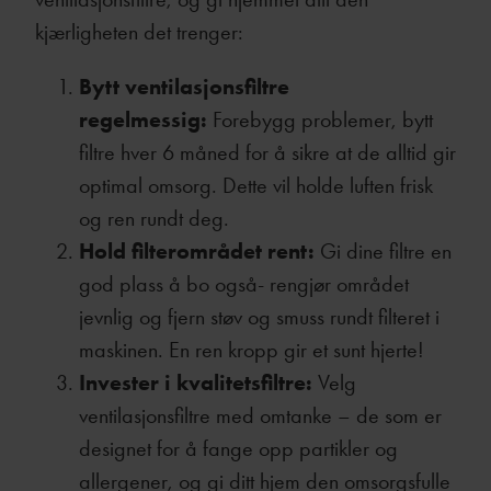
kjærligheten det trenger:
Bytt ventilasjonsfiltre
regelmessig:
Forebygg problemer, bytt
filtre hver 6 måned for å sikre at de alltid gir
optimal omsorg. Dette vil holde luften frisk
og ren rundt deg.
Hold filterområdet rent:
Gi dine filtre en
god plass å bo også- rengjør området
jevnlig og fjern støv og smuss rundt filteret i
maskinen. En ren kropp gir et sunt hjerte!
Invester i kvalitetsfiltre:
Velg
ventilasjonsfiltre med omtanke – de som er
designet for å fange opp partikler og
allergener, og gi ditt hjem den omsorgsfulle