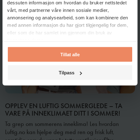
dessuten informasjon om hvordan du bruker nettstedet
vårt, med partnerne våre innen sosiale medier,
annonsering og analysearbeid, som kan kombinere den
med annen informasjon du har gjort tilgjengelig for dem,
eller som de har samlet inn gjennom din bruk av
tjenestene deres.
Tillat alle
Tilpass
OPPLEV EN LUFTIG SOMMERGLEDE – TA
VARE PÅ INNEKLIMAET DITT I SOMMER!
Ta grep om sommerens inneklima! Les hvordan
Luftig.no kan hjelpe deg med ren og frisk luft,
samtidig som du unngår tette ventilasjonsfiltre.