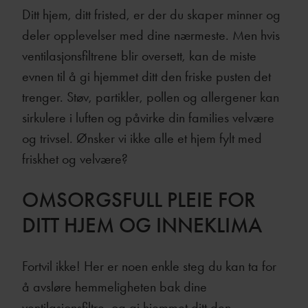
Ditt hjem, ditt fristed, er der du skaper minner og
deler opplevelser med dine nærmeste. Men hvis
ventilasjonsfiltrene blir oversett, kan de miste
evnen til å gi hjemmet ditt den friske pusten det
trenger. Støv, partikler, pollen og allergener kan
sirkulere i luften og påvirke din families velvære
og trivsel. Ønsker vi ikke alle et hjem fylt med
friskhet og velvære?
OMSORGSFULL PLEIE FOR
DITT HJEM OG INNEKLIMA
Fortvil ikke! Her er noen enkle steg du kan ta for
å avsløre hemmeligheten bak dine
ventilasjonsfiltre, og gi hjemmet ditt den